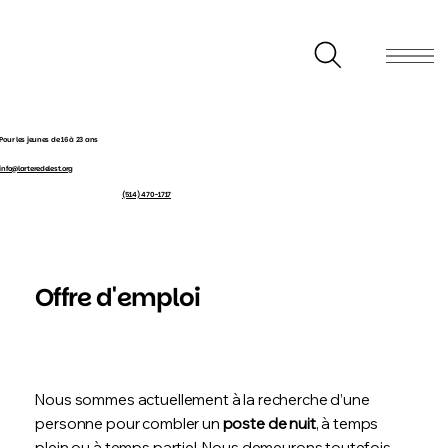
Pour les jeunes de 16 à 23 ans
info@larteredelest.org
(514) 470-1717
Offre d'emploi
Nous sommes actuellement à la recherche d’une
personne pour combler un
poste de nuit
, à temps
plein ou à temps partiel. Nous demeurons toutefois