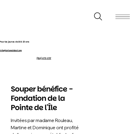
Pour les jeunes de 16 à 23 ans
info@larteredelest.org
(514) 470-1717
Souper bénéfice -
Fondation de la
Pointe de l'Île
Invitées par madame Rouleau,
Martine et Dominique ont profité